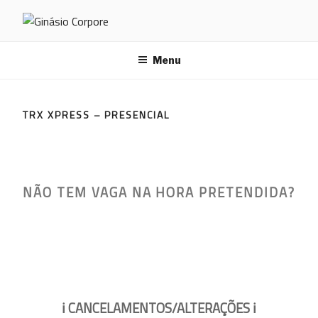
Saltar
para
GINÁSIO CORPORE
o
conteúdo
Menu
TRX XPRESS – PRESENCIAL
NÃO TEM VAGA NA HORA PRETENDIDA?
ℹ️
CANCELAMENTOS/ALTERAÇÕES
ℹ️