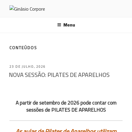
Saltar
para
GINÁSIO CORPORE
o
conteúdo
Menu
CONTEÚDOS
PUBLICADO
23 DE JULHO, 2026
NOVA SESSÃO: PILATES DE APARELHOS
EM
A partir de setembro de 2026 pode contar com
sessões de PILATES DE APARELHOS
As aulas de Pilates de Aparelhos utilizam