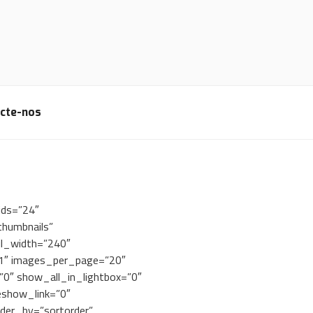
cte-nos
ids=”24″
thumbnails”
il_width=”240″
”1″ images_per_page=”20″
0″ show_all_in_lightbox=”0″
show_link=”0″
rder_by=”sortorder”