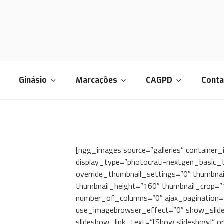
CORPORE
Ginásio
Marcações
CAGPD
Conta
[ngg_images source=”galleries” container_
display_type=”photocrati-nextgen_basic_
override_thumbnail_settings=”0″ thumbna
thumbnail_height=”160″ thumbnail_crop=
number_of_columns=”0″ ajax_pagination=”
use_imagebrowser_effect=”0″ show_slide
slideshow_link_text=”[Show slideshow]” o