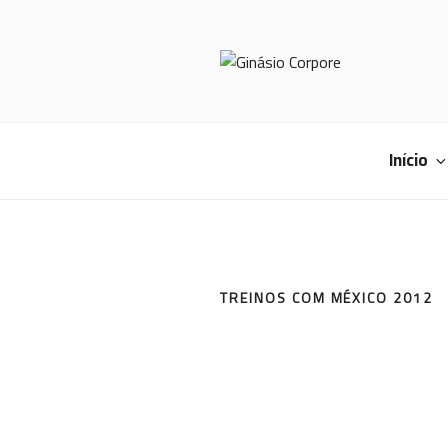
Saltar
para
o
conteúdo
GINÁSIO 
Início
TREINOS COM MÉXICO 2012