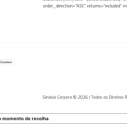
order_direction=”ASC” returns=”included”
 Cookies
Ginásio Corpore © 2026 | Todos os Direitos
o momento de recolha
As suas escolhas de privacida