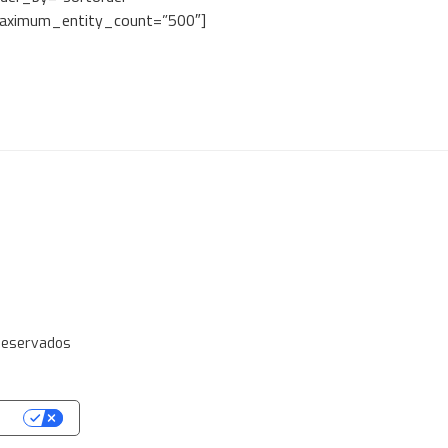
 maximum_entity_count=”500″]
 Reservados
de