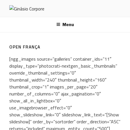
Saltar
para
GINÁSIO CORPORE
o
conteúdo
Menu
OPEN FRANÇA
[ngg_images source=”galleries” container_ids=”11″
display_type=”photocrati-nextgen_basic_thumbnails”
override_thumbnail_settings=”0″
thumbnail_width=”240″ thumbnail_height=”160″
thumbnail_crop=”1″ images_per_page=”20″
number_of_columns=”0″ ajax_pagination=”0″
show_all_in_lightbox=”0″
use_imagebrowser_effect=”0″
show_slideshow_link=”0″ slideshow_link_text=”[Show
slideshow]” order_by=”sortorder” order_direction=”ASC”
returns=”included” maximum_entity_count=”500″]