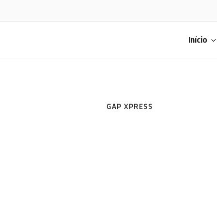
Saltar
para
o
conteúdo
Início
GINÁSIO 
GAP XPRESS