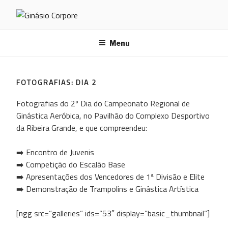
Saltar
para
GINÁSIO CORPORE
o
conteúdo
Menu
FOTOGRAFIAS: DIA 2
Fotografias do 2º Dia do Campeonato Regional de
Ginástica Aeróbica, no Pavilhão do Complexo Desportivo
da Ribeira Grande, e que compreendeu:
➡️ Encontro de Juvenis
➡️ Competição do Escalão Base
➡️ Apresentações dos Vencedores de 1ª Divisão e Elite
➡️ Demonstração de Trampolins e Ginástica Artística
[ngg src=”galleries” ids=”53″ display=”basic_thumbnail”]