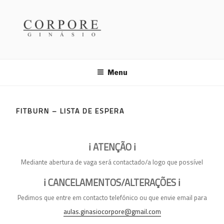
Saltar
para
o
conteúdo
GINÁSIO CORPORE
Menu
FITBURN – LISTA DE ESPERA
ℹ️ ATENÇÃO ℹ️
Mediante abertura de vaga será contactado/a logo que possível
ℹ️
CANCELAMENTOS/ALTERAÇÕES
ℹ️
Pedimos que entre em contacto telefónico ou que envie email para
aulas.ginasiocorpore@gmail.com