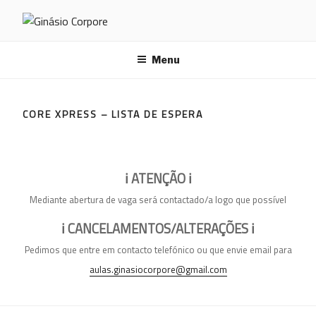
Saltar
para
GINÁSIO CORPORE
o
conteúdo
Menu
CORE XPRESS – LISTA DE ESPERA
ℹ️ ATENÇÃO ℹ️
Mediante abertura de vaga será contactado/a logo que possível
ℹ️
CANCELAMENTOS/ALTERAÇÕES
ℹ️
Pedimos que entre em contacto telefónico ou que envie email para
aulas.ginasiocorpore@gmail.com