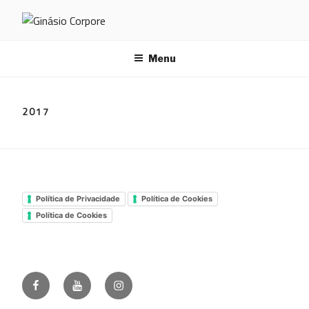
Saltar
para
GINÁSIO CORPORE
o
conteúdo
Menu
2017
Política de Privacidade
Política de Cookies
Política de Cookies
Facebook
Youtube
Instagram
Ginásio