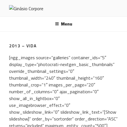
Saltar
para
GINÁSIO CORPORE
o
conteúdo
Menu
2013 – VIDA
[ngg_images source=”galleries” container_ids=”5″
display_type=”photocrati-nextgen_basic_thumbnails”
override_thumbnail_settings=”0″
thumbnail_width=”240″ thumbnail_height=”160″
thumbnail_crop=”1″ images_per_page=”20″
number_of_columns=”0″ ajax_pagination=”0″
show_all_in_lightbox=”0″
use_imagebrowser_effect=”0″
show_slideshow_link=”0″ slideshow_link_text=”[Show
slideshow]” order_by=”sortorder” order_direction=”ASC”
returns=”included” maximum_entity_count=”500″]